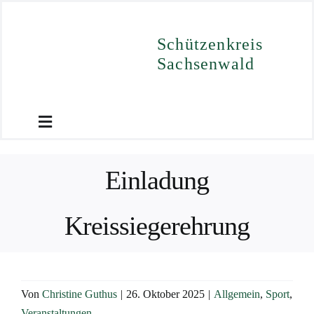
Zum
Inhalt
Schützenkreis
springen
Sachsenwald
Toggle
Navigation
Einladung
Start
Ergebnisse
Kreissiegerehrung
Termine
Von
Christine Guthus
|
26. Oktober 2025
|
Allgemein
,
Sport
,
Downloads
Veranstaltungen