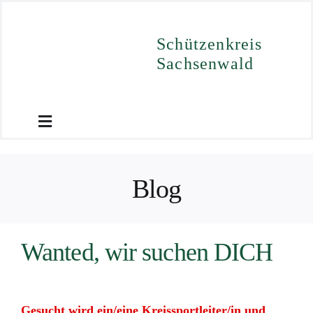
Zum
Inhalt
Schützenkreis
springen
Sachsenwald
Toggle
Navigation
Start
Blog
Ergebnisse
Wanted, wir suchen DICH
Termine
Downloads
Gesucht wird ein/eine Kreissportleiter/in und